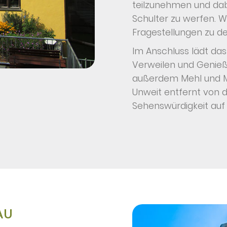
teilzunehmen und dab
Schulter zu werfen. W
Fragestellungen zu d
Im Anschluss lädt da
Verweilen und Genieß
außerdem Mehl und M
Unweit entfernt von
Sehenswürdigkeit auf 
AU