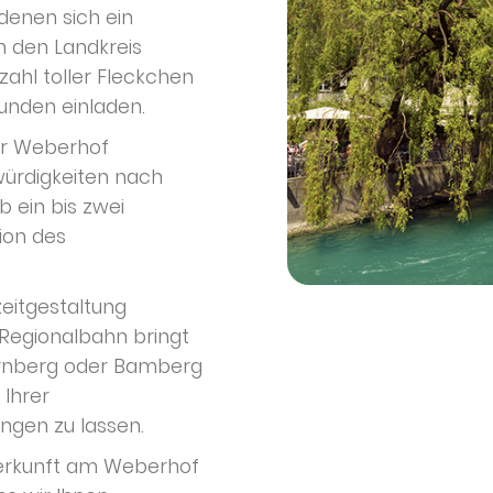
 denen sich ein
m den Landkreis
zahl toller Fleckchen
unden einladen.
er Weberhof
ürdigkeiten nach
 ein bis zwei
ion des
zeitgestaltung
Regionalbahn bringt
ürnberg oder Bamberg
 Ihrer
ngen zu lassen.
nterkunft am Weberhof