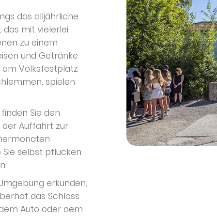
ngs das alljährliche
as mit vielerlei
enen zu einem
eisen und Getränke
es am Volksfestplatz
schlemmen, spielen
finden Sie den
 der Auffahrt zur
ommermonaten
 Sie selbst pflücken
n.
e Umgebung erkunden,
berhof das Schloss
t dem Auto oder dem